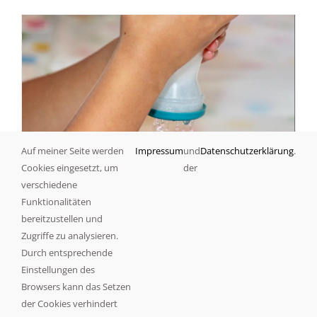
Auf meiner Seite werden
Impressum
und
Datenschutzerklärung
.
Cookies eingesetzt, um
der
verschiedene
Kunterbunter Filzspaß –
Funktionalitäten
weihnachtlicher Wichtel
bereitzustellen und
Zugriffe zu analysieren.
14. November, 10:00
-
13:00
Durch entsprechende
Einstellungen des
Browsers kann das Setzen
der Cookies verhindert