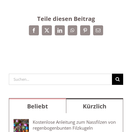
Teile diesen Beitrag
Facebook
X
LinkedIn
WhatsApp
Pinterest
E-
Mail
Suche
nach:
Beliebt
Kürzlich
Kostenlose Anleitung zum Nassfilzen von
regenbogenbunten Filzkugeln