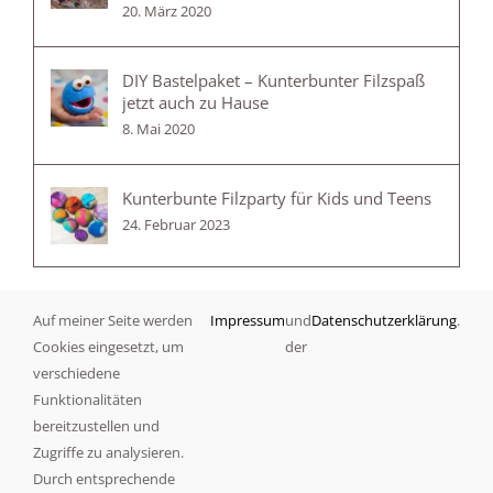
20. März 2020
DIY Bastelpaket – Kunterbunter Filzspaß
jetzt auch zu Hause
8. Mai 2020
Kunterbunte Filzparty für Kids und Teens
24. Februar 2023
Auf meiner Seite werden
Impressum
und
Datenschutzerklärung
.
Kategorien
Cookies eingesetzt, um
der
verschiedene
Angebote
Funktionalitäten
bereitzustellen und
Anleitung
Zugriffe zu analysieren.
Durch entsprechende
Filzen