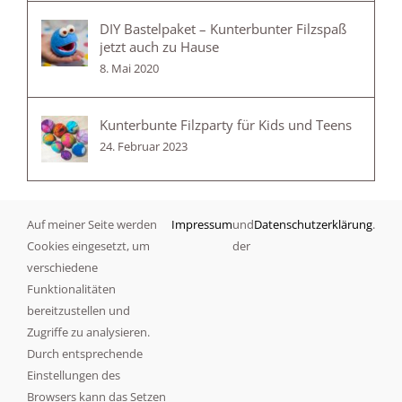
DIY Bastelpaket – Kunterbunter Filzspaß
jetzt auch zu Hause
8. Mai 2020
Kunterbunte Filzparty für Kids und Teens
24. Februar 2023
Auf meiner Seite werden
Impressum
und
Datenschutzerklärung
.
Kategorien
Cookies eingesetzt, um
der
verschiedene
Angebote
Funktionalitäten
bereitzustellen und
Anleitung
Zugriffe zu analysieren.
Durch entsprechende
Filzen
Einstellungen des
Browsers kann das Setzen
Leckeres