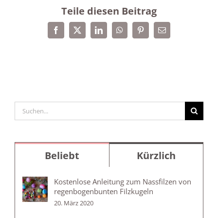
Teile diesen Beitrag
Facebook
X
LinkedIn
WhatsApp
Pinterest
E-
Mail
Suche
nach:
Beliebt
Kürzlich
Kostenlose Anleitung zum Nassfilzen von
regenbogenbunten Filzkugeln
20. März 2020