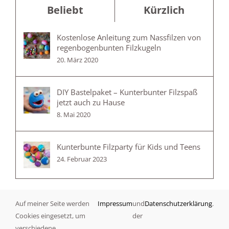
Beliebt
Kürzlich
Kostenlose Anleitung zum Nassfilzen von
regenbogenbunten Filzkugeln
20. März 2020
DIY Bastelpaket – Kunterbunter Filzspaß
jetzt auch zu Hause
8. Mai 2020
Kunterbunte Filzparty für Kids und Teens
24. Februar 2023
Auf meiner Seite werden
Impressum
und
Datenschutzerklärung
.
Kategorien
Cookies eingesetzt, um
der
verschiedene
Angebote