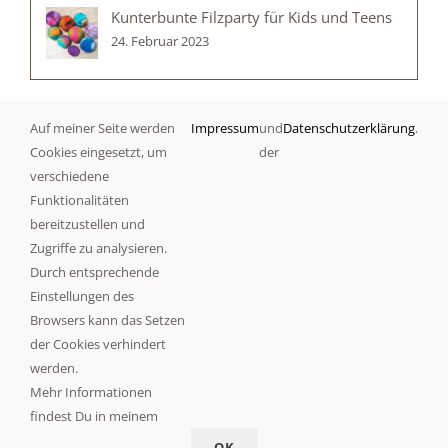
Kunterbunte Filzparty für Kids und Teens
24. Februar 2023
Auf meiner Seite werden
Impressum
und
Datenschutzerklärung
.
Kategorien
Cookies eingesetzt, um
der
Angebote
verschiedene
Funktionalitäten
bereitzustellen und
Anleitung
Zugriffe zu analysieren.
Durch entsprechende
Filzen
Einstellungen des
Browsers kann das Setzen
Leckeres
der Cookies verhindert
werden.
Neues
Mehr Informationen
findest Du in meinem
© Copyright
2026 |
Impressum
und
Datenschutz
OK